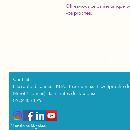
Offrez-vous ce cahier unique o
vos proches.
Karine Le Lannier - Ecole de Reiki et d'Hypn
Contact
886 route d'Eaunes, 31870 Beaumont sur Lèze (proche d
Muret / Eaunes), 30 minutes de Toulouse
06 62 40 74 26
Mentions légales