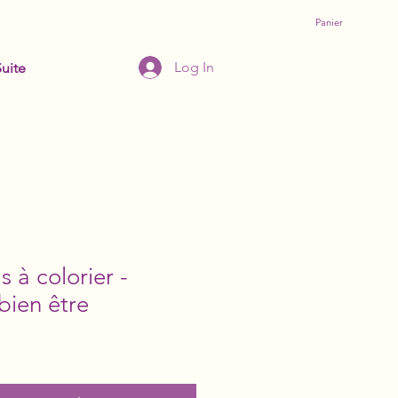
Panier
Log In
Suite
 à colorier -
bien être